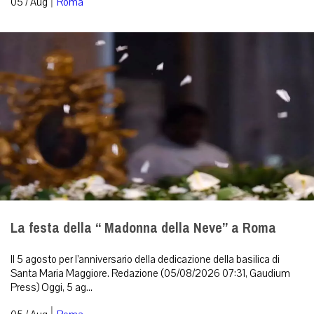
|
05 / Aug
Roma
La festa della “ Madonna della Neve” a Roma
Il 5 agosto per l’anniversario della dedicazione della basilica di
Santa Maria Maggiore. Redazione (05/08/2026 07:31, Gaudium
Press) Oggi, 5 ag...
|