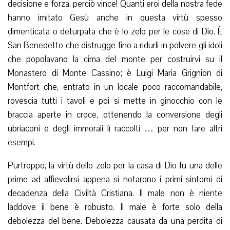
decisione e forza, perciò vince! Quanti eroi della nostra fede
hanno imitato Gesù anche in questa virtù spesso
dimenticata o deturpata che è lo zelo per le cose di Dio. È
San Benedetto che distrugge fino a ridurli in polvere gli idoli
che popolavano la cima del monte per costruirvi su il
Monastero di Monte Cassino; è Luigi Maria Grignion di
Montfort che, entrato in un locale poco raccomandabile,
rovescia tutti i tavoli e poi si mette in ginocchio con le
braccia aperte in croce, ottenendo la conversione degli
ubriaconi e degli immorali lì raccolti … per non fare altri
esempi.
Purtroppo, la virtù dello zelo per la casa di Dio fu una delle
prime ad affievolirsi appena si notarono i primi sintomi di
decadenza della Civiltà Cristiana. Il male non è niente
laddove il bene è robusto. Il male è forte solo della
debolezza del bene. Debolezza causata da una perdita di