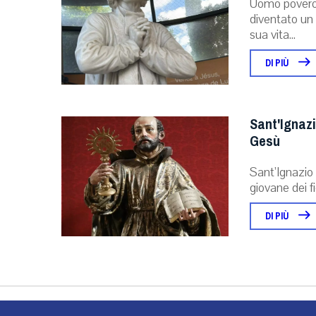
Uomo povero 
diventato un 
sua vita...
DI PIÙ
Sant'Ignazi
Gesù
Sant’Ignazio 
giovane dei f
DI PIÙ