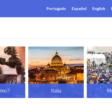
Português
Español
English
amo?
Italia
M