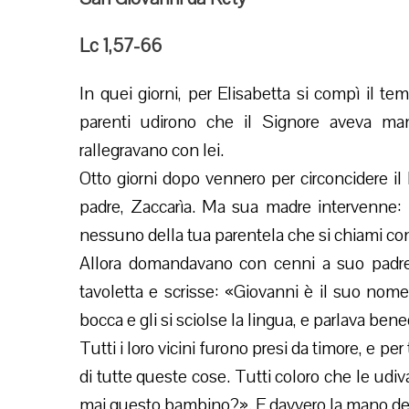
Lc 1,57-66
In quei giorni, per Elisabetta si compì il tem
parenti udirono che il Signore aveva mani
rallegravano con lei.
Otto giorni dopo vennero per circoncidere i
padre, Zaccarìa. Ma sua madre intervenne: 
nessuno della tua parentela che si chiami c
Allora domandavano con cenni a suo padre
tavoletta e scrisse: «Giovanni è il suo nome».
bocca e gli si sciolse la lingua, e parlava ben
Tutti i loro vicini furono presi da timore, e p
di tutte queste cose. Tutti coloro che le udi
mai questo bambino?». E davvero la mano del 