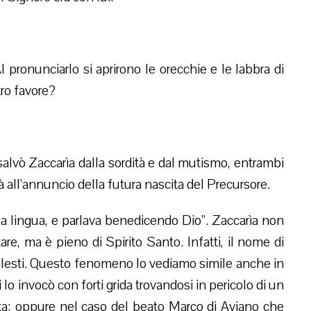
ronunciarlo si aprirono le orecchie e le labbra di
tro favore?
alvò Zaccarìa dalla sordità e dal mutismo, entrambi
ità all’annuncio della futura nascita del Precursore.
lse la lingua, e parlava benedicendo Dio”. Zaccarìa non
are, ma è pieno di Spirito Santo. Infatti, il nome di
 celesti. Questo fenomeno lo vediamo simile anche in
i lo invocò con forti grida trovandosi in pericolo di un
ita; oppure nel caso del beato Marco di Aviano che