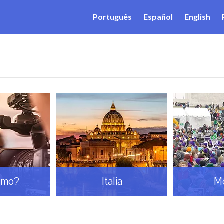
Português
Español
English
amo?
Italia
M