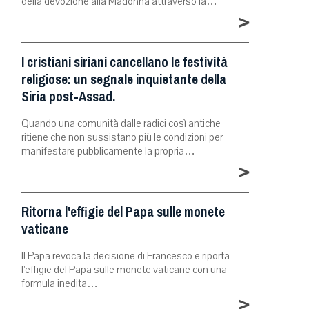
della devozione alla Madonna attraverso la…
>
I cristiani siriani cancellano le festività
religiose: un segnale inquietante della
Siria post-Assad.
Quando una comunità dalle radici così antiche
ritiene che non sussistano più le condizioni per
manifestare pubblicamente la propria…
>
Ritorna l'effigie del Papa sulle monete
vaticane
Il Papa revoca la decisione di Francesco e riporta
l’effigie del Papa sulle monete vaticane con una
formula inedita…
>