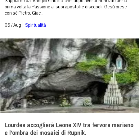
Sappiamo dai Vangeli sinottici che, dopo aver annunciato per la
prima volta la Passione ai suoi apostoli e discepoli, Gesù prese
con sé Pietro, Giac...
|
06 / Aug
Spiritualità
Lourdes accoglierà Leone XIV tra fervore mariano
e l’ombra dei mosaici di Rupnik.