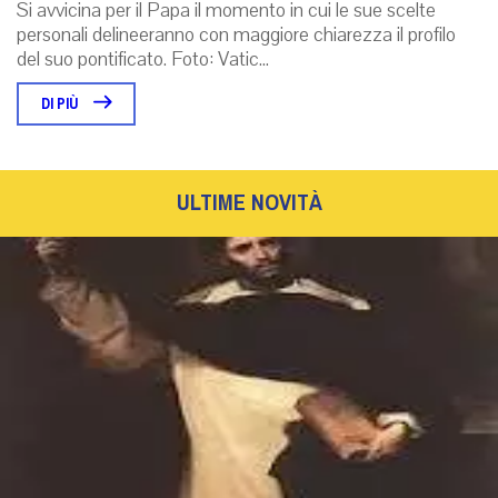
Si avvicina per il Papa il momento in cui le sue scelte
personali delineeranno con maggiore chiarezza il profilo
del suo pontificato. Foto: Vatic...
DI PIÙ
ULTIME NOVITÀ