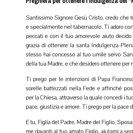
Preghiera per ottenere l’indulgenza del “
Santissimo Signore Gesù Cristo, credo che t
e specialmente nel tabernacolo. Ti adoro con 
peccati e con il tuo amorevole aiuto decido
grazia di ottenere la santa Indulgenza Plena
stesso hai concesso al tuo umile servo San 
della tua Madre, e che desidero ottenere per
Ti prego per le intenzioni di Papa Francesco
sorelle battezzati nella Fede e affinché pos
per la Chiesa, attraverso la quale concedi i tuo
pace, giustizia e amore. Ti prego per la pace 
E tu, Figlia del Padre, Madre del Figlio, Spos
me davanti al tuo amato Figlio, aiutami a segu