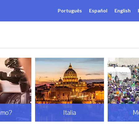
Português
Español
English
amo?
Italia
M