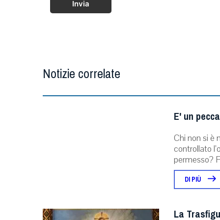
Invia
Notizie correlate
E' un pecca
Chi non si è
controllato l
permesso? Fo
DI PIÙ
La Trasfigu