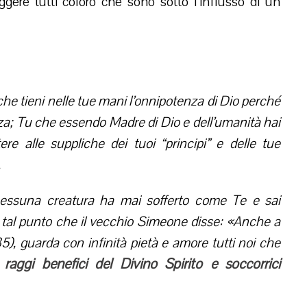
gere tutti coloro che sono sotto l’influsso di un
che tieni nelle tue mani l’onnipotenza di Dio perché
ienza; Tu che essendo Madre di Dio e dell’umanità hai
e alle suppliche dei tuoi “principi” e delle tue
.
nessuna creatura ha mai sofferto come Te e sai
tal punto che il vecchio Simeone disse: «Anche a
), guarda con infinità pietà e amore tutti noi che
i raggi benefici del Divino Spirito e soccorrici