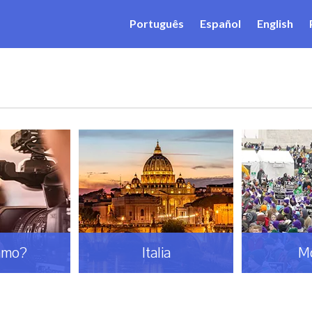
Português
Español
English
amo?
Italia
M