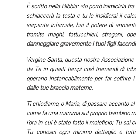
È scritto nella Bibbia: «Io porrò inimicizia tra 
schiaccerà la testa e tu le insidierai il cal
serpente infernale, hai il potere di annien
tramite maghi, fattucchieri, stregoni, ope
danneggiare gravemente i tuoi figli facend
Vergine Santa, questa nostra Associazione è
da Te in questi tempi così tremendi di tri
operano instancabilmente per far soffrire i
dalle tue braccia materne.
Ti chiediamo, o Maria, di passare accanto al l
come fa una mamma sul proprio bambino malat
l’ora in cui è stato fatto il maleficio; Tu sa
Tu conosci ogni minimo dettaglio e tutti