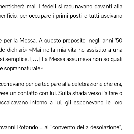
enticherà mai. I fedeli si radunavano davanti alla
rificio, per occupare i primi posti, e tutti uscivano
 per la Messa. A questo proposito, negli anni ’50
e dichiarò: «Mai nella mia vita ho assistito a una
 così semplice. […] La Messa assumeva non so quali
te soprannaturale».
accorrevano per partecipare alla celebrazione che era,
ere un contatto con lui. Sulla strada verso l’altare o
 accalcavano intorno a lui, gli esponevano le loro
ovanni Rotondo – al “convento della desolazione”,