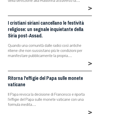
della devozione alla Madonna attraverso la…
>
I cristiani siriani cancellano le festività
religiose: un segnale inquietante della
Siria post-Assad.
Quando una comunità dalle radici così antiche
ritiene che non sussistano più le condizioni per
manifestare pubblicamente la propria…
>
Ritorna l'effigie del Papa sulle monete
vaticane
Il Papa revoca la decisione di Francesco e riporta
l’effigie del Papa sulle monete vaticane con una
formula inedita…
>