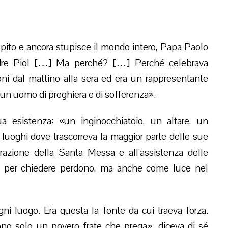
ito e ancora stupisce il mondo intero, Papa Paolo
dre Pio! […] Ma perché? […] Perché celebrava
ni dal mattino alla sera ed era un rappresentante
 un uomo di preghiera e di sofferenza».
a esistenza: «un inginocchiatoio, un altare, un
 luoghi dove trascorreva la maggior parte delle sue
ebrazione della Santa Messa e all’assistenza delle
ano per chiedere perdono, ma anche come luce nel
i luogo. Era questa la fonte da cui traeva forza.
o solo un povero frate che prega», diceva di sé