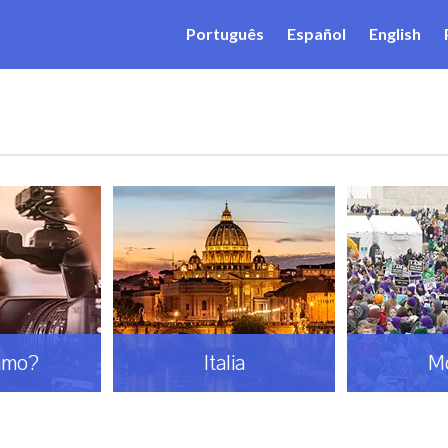
Português
Español
English
amo?
Italia
M