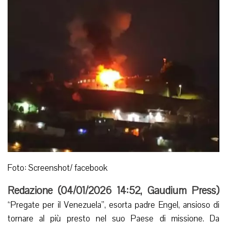
Foto: Screenshot/ facebook
Redazione (
04/01/2026 14:52
,
Gaudium Press
)
“Pregate per il Venezuela”, esorta padre Engel, ansioso di
tornare al più presto nel suo Paese di missione. Da