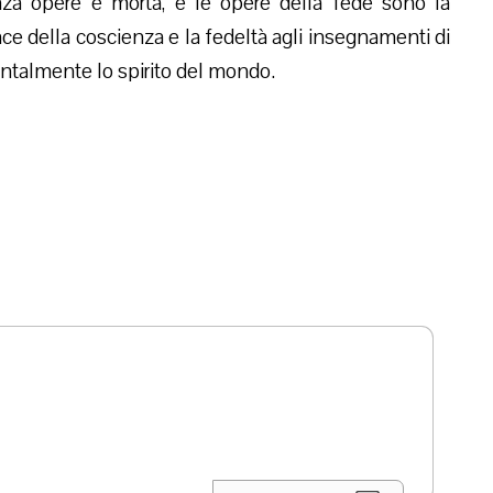
nza opere è morta, e le opere della fede sono la
ace della coscienza e la fedeltà agli insegnamenti di
ontalmente lo spirito del mondo.