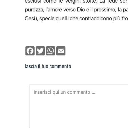
esclusi come le vergini stolte. La fede se
purezza, l’amore verso Dio e il prossimo, la p
Gesù, specie quelli che contraddicono più fr
Facebook
Twitter
WhatsApp
Email
lascia il tuo commento