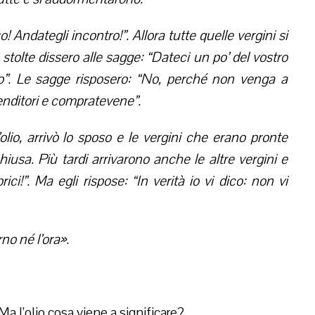
 Andategli incontro!”. Allora tutte quelle vergini si
tolte dissero alle sagge: “Dateci un po’ del vostro
o”. Le sagge risposero: “No, perché non venga a
enditori e compratevene”.
io, arrivò lo sposo e le vergini che erano pronte
hiusa. Più tardi arrivarono anche le altre vergini e
ici!”. Ma egli rispose: “In verità io vi dico: non vi
no né l’ora»
.
Ma l’olio cosa viene a significare?