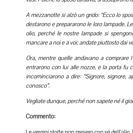
A mezzanotte si alzò un grido: “Ecco lo sposo!
destarono e prepararono le loro lampade. Le s
olio, perché le nostre lampade si spengon
mancare a noi e a voi; andate piuttosto dai v
Ora, mentre quelle andavano a comprare l’ol
entrarono con lui alle nozze, e la porta fu c
incominciarono a dire: “Signore, signore, apr
conosco”.
Vegliate dunque, perché non sapete né il gior
Commento:
Le vergini stolte non presero con sé dell’olio. 