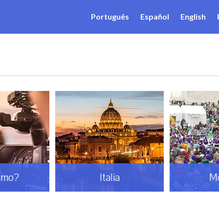
Português
Español
English
amo?
Italia
M